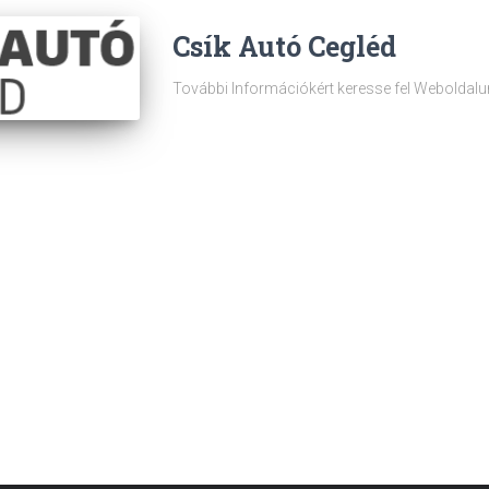
Csík Autó Cegléd
További Információkért keresse fel Weboldalu