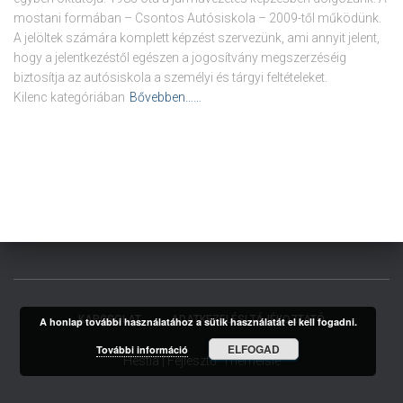
mostani formában – Csontos Autósiskola – 2009-től működünk.
A jelöltek számára komplett képzést szervezünk, ami annyit jelent,
hogy a jelentkezéstől egészen a jogosítvány megszerzéséig
biztosítja az autósiskola a személyi és tárgyi feltételeket.
Kilenc kategóriában
Bővebben……
KAPCSOLAT
ADATKEZELÉSI TÁJÉKOZTATÓ
A honlap további használatához a sütik használatát el kell fogadni.
ELFOGAD
További információ
Hestia | Fejlesztő:
ThemeIsle