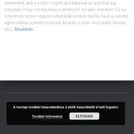
embereket, akik a volán mögött ülve képesek az autóikat úgy
irányítani, hogy a hideg kiráz a látványtól. Az autó szerelem. És ha
szerelmes leszel, nagyon nehéz kiábrándulni belőle, ha jó a szerető,
egyre jobban szerelmes leszel. Az autó is ilyen. Hozzádnő, társad
lesz,
Bővebben……
KAPCSOLAT
ADATKEZELÉSI TÁJÉKOZTATÓ
A honlap további használatához a sütik használatát el kell fogadni.
ELFOGAD
További információ
Hestia | Fejlesztő:
ThemeIsle