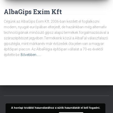
AlbaGips Exim Kft
Cégünk az AlbaGips Exim Kft. 2006-ban kezdett el foglalkozni
modern, nyugat-európában elterjedt, de hazánkban még alternatív
technológiának minősülő gipsz alapú termékek forgalmazásával a
szárazépítészet jegyében.Termékeink közül a AlbaFal válaszfalazó
gipsztégla, mint márkanév már évtizedek óta jelen van a magyar
építőipari piacon. Az AlbaRégia építőipari vállalat a 70-es évektől
építette be
Bővebben……
KAPCSOLAT
ADATKEZELÉSI TÁJÉKOZTATÓ
A honlap további használatához a sütik használatát el kell fogadni.