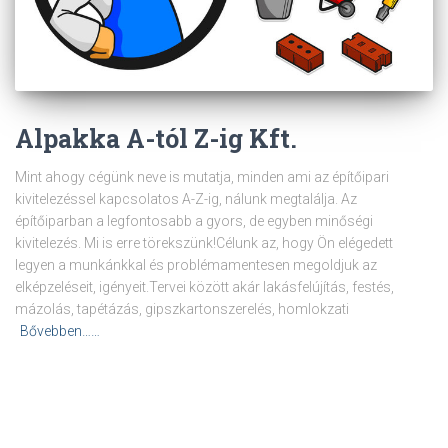
Alpakka A-tól Z-ig Kft.
Mint ahogy cégünk neve is mutatja, minden ami az építőipari
kivitelezéssel kapcsolatos A-Z-ig, nálunk megtalálja. Az
építőiparban a legfontosabb a gyors, de egyben minőségi
kivitelezés. Mi is erre törekszünk!Célunk az, hogy Ön elégedett
legyen a munkánkkal és problémamentesen megoldjuk az
elképzeléseit, igényeit.Tervei között akár lakásfelújítás, festés,
mázolás, tapétázás, gipszkartonszerelés, homlokzati
Bővebben……