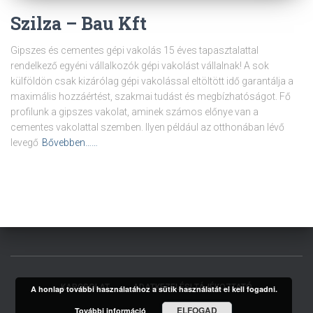
Szilza – Bau Kft
Gipszes és cementes gépi vakolás 15 éves tapasztalattal
rendelkező egyéni vállalkozók gépi vakolást vállalnak! A sok
külföldön csak kizárólag gépi vakolással eltöltött idő garantálja a
maximális hozzáértést, szakmai tudást és megbízhatóságot. Fő
profilunk a gipszes vakolat, aminek számos előnye van a
cementes vakolattal szemben. Ilyen például az otthonában lévő
levegő
Bővebben……
KAPCSOLAT
ADATKEZELÉSI TÁJÉKOZTATÓ
A honlap további használatához a sütik használatát el kell fogadni.
ELFOGAD
További információ