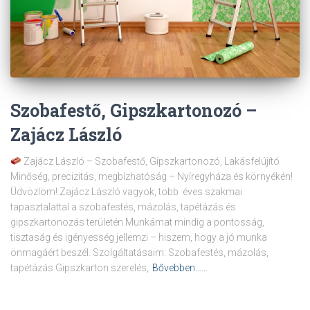
Szobafestő, Gipszkartonozó –
Zajácz László
Zajácz László – Szobafestő, Gipszkartonozó, Lakásfelújító
Minőség, precizitás, megbízhatóság – Nyíregyháza és környékén!
Üdvözlöm! Zajácz László vagyok, több éves szakmai
tapasztalattal a szobafestés, mázolás, tapétázás és
gipszkartonozás területén.Munkámat mindig a pontosság,
tisztaság és igényesség jellemzi – hiszem, hogy a jó munka
önmagáért beszél. Szolgáltatásaim: Szobafestés, mázolás,
tapétázás Gipszkarton szerelés,
Bővebben……