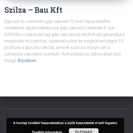
Szilza – Bau Kft
Gipszes és cementes gépi vakolás 15 éves tapasztalattal
rendelkező egyéni vállalkozók gépi vakolást vállalnak! A sok
külföldön csak kizárólag gépi vakolással eltöltött idő garantálja a
maximális hozzáértést, szakmai tudást és megbízhatóságot. Fő
profilunk a gipszes vakolat, aminek számos előnye van a
cementes vakolattal szemben. Ilyen például az otthonában lévő
levegő
Bővebben……
KAPCSOLAT
ADATKEZELÉSI TÁJÉKOZTATÓ
A honlap további használatához a sütik használatát el kell fogadni.
ELFOGAD
További információ