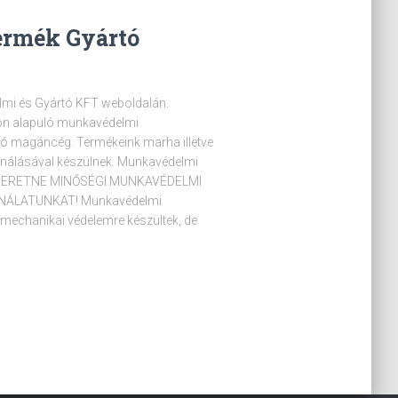
ermék Gyártó
lmi és Gyártó KFT weboldalán.
on alapuló munkavédelmi
azó magáncég. Termékeink marha illetve
sználásával készülnek. Munkavédelmi
k. SZERETNE MINŐSÉGI MUNKAVÉDELMI
NÁLATUNKAT! Munkavédelmi
 mechanikai védelemre készültek, de