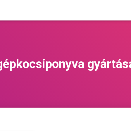
gépkocsiponyva gyártás