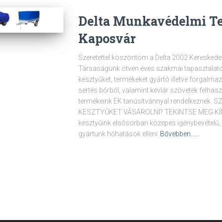
Delta Munkavédelmi T
Kaposvár
Szeretettel köszöntöm a Delta 2002 Kereskede
Társaságunk ötven éves szakmai tapasztalat
kesztyűket, termékeket gyártó illetve forgalm
sertés bőrből, valamint kevlár szövetek felha
termékeink EK tanúsítvánnyal rendelkezne
KESZTYŰKET VÁSÁROLNI? TEKINTSE MEG KÍ
kesztyűink elsősorban közepes igénybevételű,
gyártunk hőhatások elleni
Bővebben……