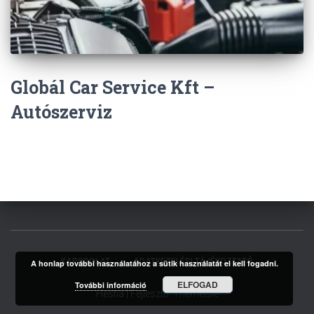
Globál Car Service Kft –
Autószerviz
KAPCSOLAT
ADATKEZELÉSI TÁJÉKOZTATÓ
A honlap további használatához a sütik használatát el kell fogadni.
ELFOGAD
További információ
Hestia | Fejlesztő:
ThemeIsle