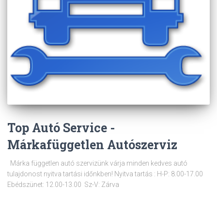
Top Autó Service -
Márkafüggetlen Autószerviz
Márka független autó szervizünk várja minden kedves autó
tulajdonost nyitva tartási időnkben! Nyitva tartás : H-P: 8.00-17.00
Ebédszünet: 12.00-13.00 Sz-V: Zárva