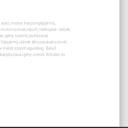
ik autó, motor, haszongépjármű,
motorcsónak,repülő, helikopter ülések,
l, igény szerinti javításával,
al. Gépjármű ülések áthúzásával szövet-,
e méret szerint egyedileg. Belső
akárpitozása igény szerint. Bőrülés és