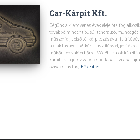
Car-Kárpit Kft.
Cégünk a kilencvenes évek eleje óta foglalkoz
továbbá minden típusú teherautó, munkagép, 
műszerfal, belső tér kárpitozásával, felújításáva
átalakításával, bőrkárpit tisztítással, javításs
műbőr-, és valódi bőrrel. Védőhuzatok készítés
kárpit cseréje, szivacsok pótlása, javítása, újr
szivacs javítás,
Bővebben……