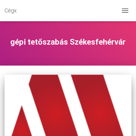
Cégx
NAVIG
BE-/K
gépi tetőszabás Székesfehérvár