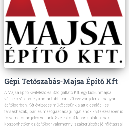
Gépi Tetőszabás-Majsa Építő Kft
A Majsa Építő Kivitelező és Szolgáltató Kft. egy kiskunmajsai
vállalkozás, amely immár több mint 20 éve van jelen a magyar
építőiparban. Két évtizedes működésünk alatt a családi- és
társasházak, ipari és mezőgazdasági ingatlanok kivitelezésében is
folyamatosan jelen voltunk. Széleskörű tapasztalatunknak
köszönhetően az építőipar valamennyi szakterületére jó rálátással