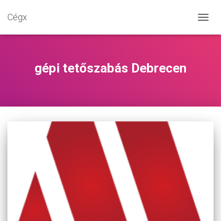
Cégx
NAVIG
BE-/K
gépi tetőszabás Debrecen