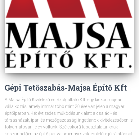
Gépi Tetőszabás-Majsa Építő Kft
A Majsa Építő Kivitelező és Szolgáltató Kft. egy kiskunmajsai
vállalkozás, amely immár több mint 20 éve van jelen a magyar
építőiparban. Két évtizedes működésünk alatt a családi- és
társasházak, ipari és mezőgazdasági ingatlanok kivitelezésében is
folyamatosan jelen voltunk. Széleskörű tapasztalatunknak
köszönhetően az építőipar valamennyi szakterületére jó rálátással