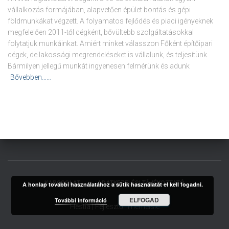
vállalkozás formájában, alapvetően épület bontás és gépi
földmunkákat végzett. A folyamatos fejlődés és piaci igényeknek
megfelelően 2011-től cégként, bővültebb szolgáltatásokkal
folytatjuk munkáinkat. Amiért minket válasszon Főként építőipari
cégek, de lakossági megrendeléseket is vállalunk, és teljesítünk.
Bármilyen jellegű munkát ingyenesen felmérünk és adunk
Bővebben……
KAPCSOLAT
ADATKEZELÉSI TÁJÉKOZTATÓ
A honlap további használatához a sütik használatát el kell fogadni.
ELFOGAD
További információ
Hestia | Fejlesztő:
ThemeIsle