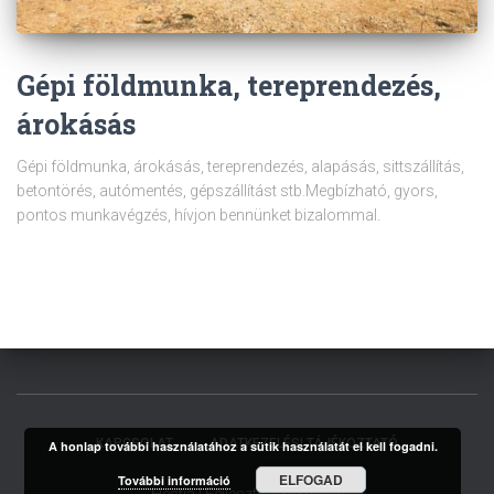
Gépi földmunka, tereprendezés,
árokásás
Gépi földmunka, árokásás, tereprendezés, alapásás, sittszállítás,
betontörés, autómentés, gépszállítást stb.Megbízható, gyors,
pontos munkavégzés, hívjon bennünket bizalommal.
KAPCSOLAT
ADATKEZELÉSI TÁJÉKOZTATÓ
A honlap további használatához a sütik használatát el kell fogadni.
ELFOGAD
További információ