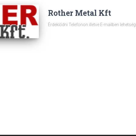
Rother Metal Kft
Érdeklődni Telefonon illetve E-mailben lehetsé