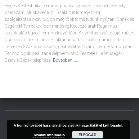
Hegesztéstechnika, Fémmegmunkáló gépek, Gépépítő elemek,
Szerszám, Munkavédelmi, Szaküzlet Ismerje meg
szolgáltatásainkat, tudjon meg többet mit tudunk nyújtani Önnek és
Cégének! Termékek Ipari minőség Kedvező árak Rugalmas
kiszolgálás Egyedi termékek gyártása Kiszállítás saját gépjárművel
Csomagküldés futárral Szaktanácsadás Problémamegoldás
Tervezés Szaktanácsadás, gépbeállítás Gyártói terméktámogatás
Technológiák beállítása Gépbemutató Tesztelési lehetőségek
Szervíz Gépek telepítése,
Bővebben……
KAPCSOLAT
ADATKEZELÉSI TÁJÉKOZTATÓ
A honlap további használatához a sütik használatát el kell fogadni.
ELFOGAD
További információ
Hestia | Fejlesztő:
ThemeIsle