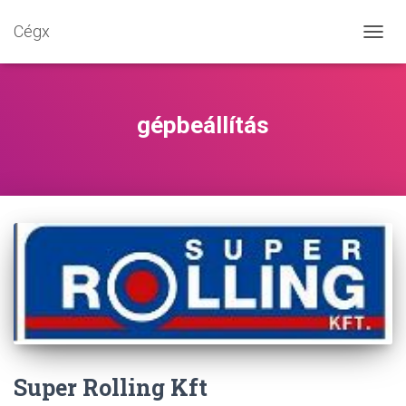
Cégx
NAVIG
BE-/K
gépbeállítás
Super Rolling Kft