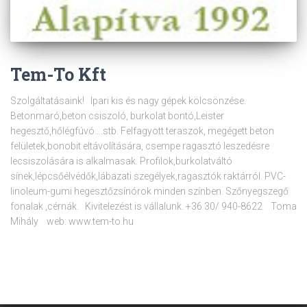
Tem-To Kft
Szolgáltatásaink! Ipari kis és nagy gépek kölcsönzése.
Betonmaró,beton csiszoló, burkolat bontó,Leister
hegesztő,hőlégfúvó….stb. Felfagyott teraszok, megégett beton
felületek,bonobit eltávolítására, csempe ragasztó leszedésre
lecsiszolására is alkalmasak. Profilok,burkolatváltó
sínek,lépcsőélvédők,lábazati szegélyek,ragasztók raktárról. PVC-
linoleum-gumi hegesztőzsínórok minden színben. Szőnyegszegő
fonalak ,cérnák. Kivitelezést is vállalunk. +36 30/ 940-8622 Toma
Mihály web: www.tem-to.hu