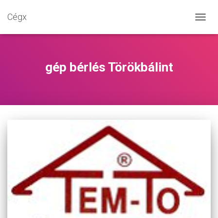
Cégx
NAVIG
BE-/K
gép bérlés Törökbálint