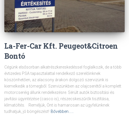
La-Fer-Car Kft. Peugeot&Citroen
Bontó
Cégünk elsősorban alkatrészkereskedéssel foglalkozik, de a több
évtizedes PSA tapasztalattal rendelkező szerelőinknek
köszönhetően, az alacsony árakon dolgozó szervizünk is
kiemelkedik a tömegből. Szervizünkben az olajcserétől a komplett
motorcseréig állunk rendelkezésre. Sérült autók biztosítási és
javítási ügyintézése (casco is), részecskeszűrők tisztítása,
klímatöltés. Reméljük, Önt is hamarosan az ügyfelünknek
tudhatjuk, jó böngészést!
Bővebben……