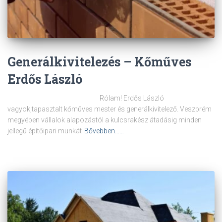
Generálkivitelezés – Kőműves
Erdős László
Rólam! Erdős László
vagyok,tapasztalt kőműves mester és generálkivitelező. Veszprém
megyében vállalok alapozástól a kulcsrakész átadásig minden
jellegű építőipari munkát
Bővebben……