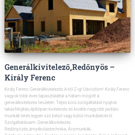
Generálkivitelező,Redőnyös –
Király Ferenc
Király Ferenc Generálkivitelezés A-tól Z-ig! Üdvözlöm! Király Ferenc
vagyok több éves tapasztalattal a hátam mögött a
generálkivitelezés területén. Teljes körű szolgáltatást nyújtok
lakásfelújítás,építőipari kivitelezés és kisebb-nagyobb javítási
munkák terén,legyen szó belső vagy külső munkálatokról.
Szolgáltatásaim: Generálkivitelezés
Redőnyözés,árnyékolástechnika, Ácsmunkák,