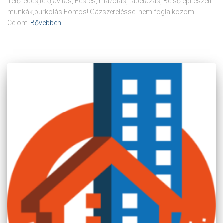
Tetőfedés,tetőjavítás, Festés, mázolás, tapétázás, Belső építészeti
munkák,burkolás Fontos! Gázszereléssel nem foglalkozom.
Célom
Bővebben……