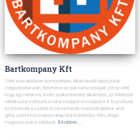
Bartkompany Kft
Több éves építőipari környezetben, alkalmazotti tapasztalat
megszerzése után, felismerve az ipar hiányosságait, jött az ötlet,
hogy egy hatékony, kiváló szakembereket alkalmazó, jól felkészült
vállalkozást indítsunk a hiányosságok orvoslására. A fő profilunk
közé tartozik a családi és társasházak szerkezet építése, akár
igény szerint kulcsrakész állapotra kivitelezése. Más jellegű
megbízásokat is vállalunk.
Bővebben……