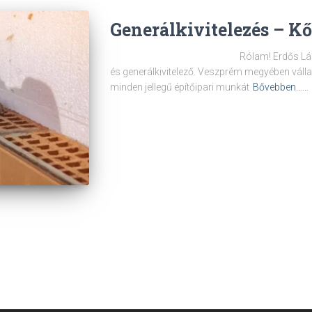
Generálkivitelezés – K
Rólam! Erdős László vagyok,t
és generálkivitelező. Veszprém megyében válla
minden jellegű építőipari munkát
Bővebben……