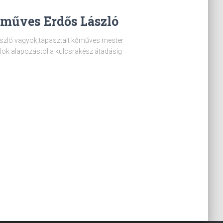
őműves Erdős László
apasztalt kőműves mester
lok alapozástól a kulcsrakész átadásig