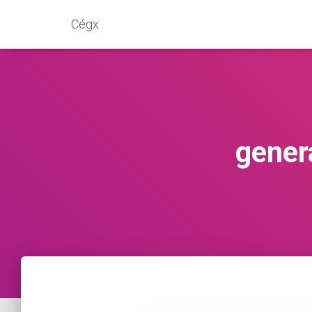
Cégx
gener