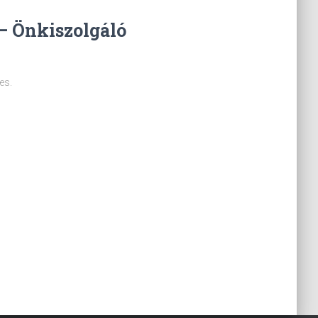
– Önkiszolgáló
es.