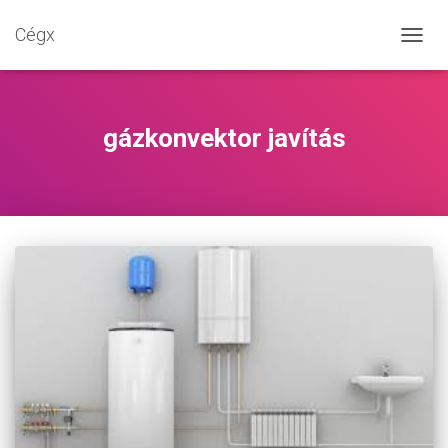
Cégx
NAVIG
BE-/K
gázkonvektor javítás