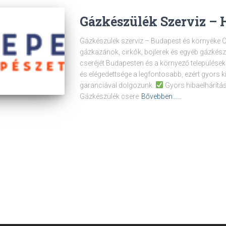
Gázkészülék Szerviz –
Gázkészülék szerviz – Budapest és környéke Cé
gázkazánok, cirkók, bojlerek és egyéb gázkészü
cseréjét Budapesten és a környező települése
és elégedettsége a legfontosabb, ezért gyors ki
garanciával dolgozunk.
Gyors hibaelhárítá
Gázkészülék csere
Bővebben……