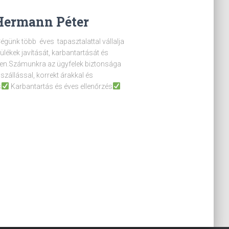
 Hermann Péter
günk több éves tapasztalattal vállalja
lékek javítását, karbantartását és
ken.Számunkra az ügyfelek biztonsága
szállással, korrekt árakkal és
s
Karbantartás és éves ellenőrzés