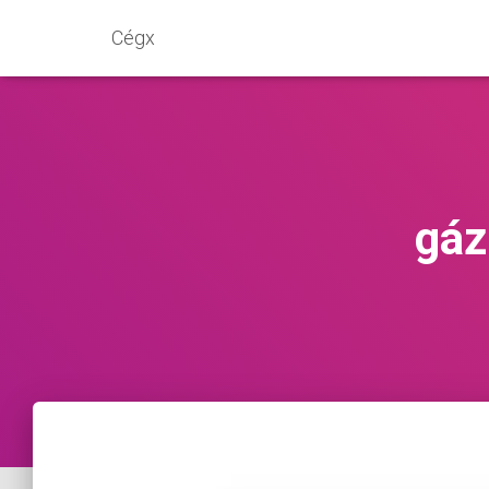
Cégx
gáz