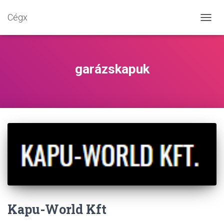
Cégx
NAVIG
BE-/K
garázskapuk
Kapu-World Kft