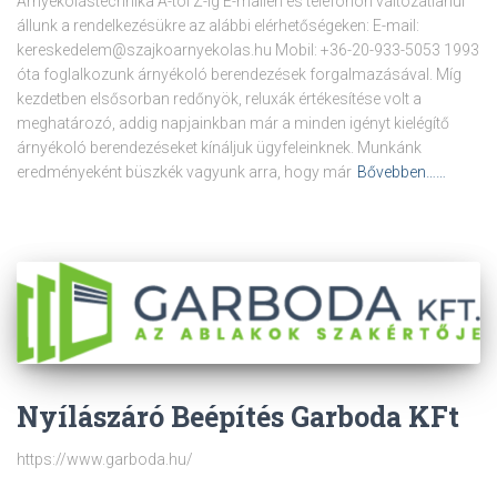
Árnyékolástechnika A-tól Z-ig E-mailen és telefonon változatlanul
állunk a rendelkezésükre az alábbi elérhetőségeken: E-mail:
kereskedelem@szajkoarnyekolas.hu Mobil: +36-20-933-5053 1993
óta foglalkozunk árnyékoló berendezések forgalmazásával. Míg
kezdetben elsősorban redőnyök, reluxák értékesítése volt a
meghatározó, addig napjainkban már a minden igényt kielégítő
árnyékoló berendezéseket kínáljuk ügyfeleinknek. Munkánk
eredményeként büszkék vagyunk arra, hogy már
Bővebben……
Nyílászáró Beépítés Garboda KFt
https://www.garboda.hu/