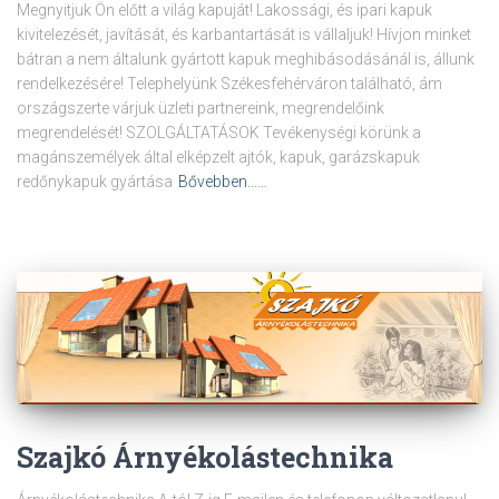
Megnyitjuk Ön előtt a világ kapuját! Lakossági, és ipari kapuk
kivitelezését, javítását, és karbantartását is vállaljuk! Hívjon minket
bátran a nem általunk gyártott kapuk meghibásodásánál is, állunk
rendelkezésére! Telephelyünk Székesfehérváron található, ám
országszerte várjuk üzleti partnereink, megrendelőink
megrendelését! SZOLGÁLTATÁSOK Tevékenységi körünk a
magánszemélyek által elképzelt ajtók, kapuk, garázskapuk
redőnykapuk gyártása
Bővebben……
Szajkó Árnyékolástechnika