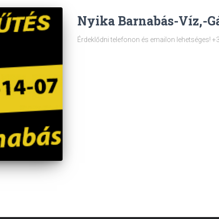
Nyika Barnabás-Víz,-Gá
Érdeklődni telefonon és emailon lehetséges!