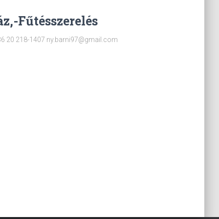
z,-Fűtésszerelés
 +36 20 218-1407 ny.barni97@gmail.com