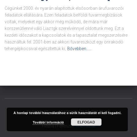
Cégünket 2000. év nyarán alapítottuk elsősorban árufuvarozói
feladatok ellátására. Ezen feladatok belföldi fuvarmegbízások
voltak, melyeket egy akkor még működő, de mára már
korszerűtlenné váló Liaz tgk szerelvénnyel oldottunk meg. Ezt a
kezdeti időszakot a kapcsolatok és a tapasztalat megszerzésére
használtuk fel. 2001-ben az akkori fuvareszközt egy önrakodó
tehergépkocsival egészítettük ki,
Bővebben……
KAPCSOLAT
ADATKEZELÉSI TÁJÉKOZTATÓ
A honlap további használatához a sütik használatát el kell fogadni.
ELFOGAD
További információ
Hestia | Fejlesztő:
ThemeIsle