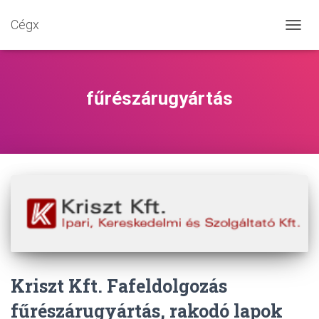
Cégx
NAVIG
BE-/K
fűrészárugyártás
Kriszt Kft. Fafeldolgozás
fűrészárugyártás, rakodó lapok