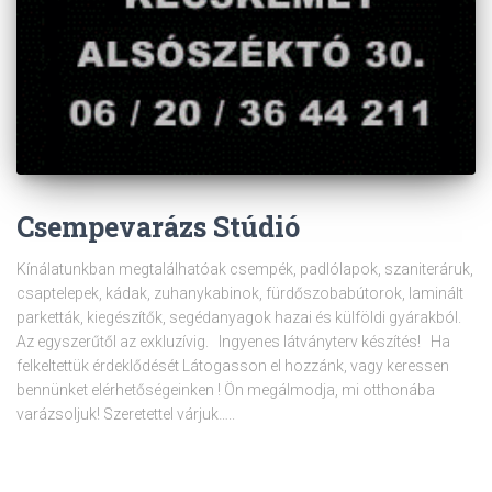
Csempevarázs Stúdió
Kínálatunkban megtalálhatóak csempék, padlólapok, szaniteráruk,
csaptelepek, kádak, zuhanykabinok, fürdőszobabútorok, laminált
parketták, kiegészítők, segédanyagok hazai és külföldi gyárakból.
Az egyszerűtől az exkluzívig. Ingyenes látványterv készítés! Ha
felkeltettük érdeklődését Látogasson el hozzánk, vagy keressen
bennünket elérhetőségeinken ! Ön megálmodja, mi otthonába
varázsoljuk! Szeretettel várjuk…..