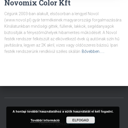
Novomix Color Kft
Cégünk 2003-ban alakult, elsősorban a lengyel Novol
(www.novol.pl) gyár termékeinek magyarországi forgalmazására.
Kínálatunkban minőségi gittek, füllerek, lakkok, segédanyagok
biztosítják a fényezőműhelyek hibamentes működését. A Novol
festék rendszer felkészült az elkövetkező évek új autóinak szín hű
javítására, legyen az 2K akril, vizes vagy oldószeres bázisú. Ipari
festék rendszerünk rendkívül széles skálán
Bővebben……
KAPCSOLAT
ADATKEZELÉSI TÁJÉKOZTATÓ
A honlap további használatához a sütik használatát el kell fogadni.
ELFOGAD
További információ
Hestia | Fejlesztő:
ThemeIsle