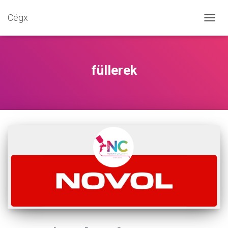
Cégx
NAVIG
BE-/K
füllerek