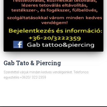
Gab Tato & Piercing
Szeretettel várjuk minden kedves vendégeinket. Telefonos
egyeztetés +3620/ 322-2359