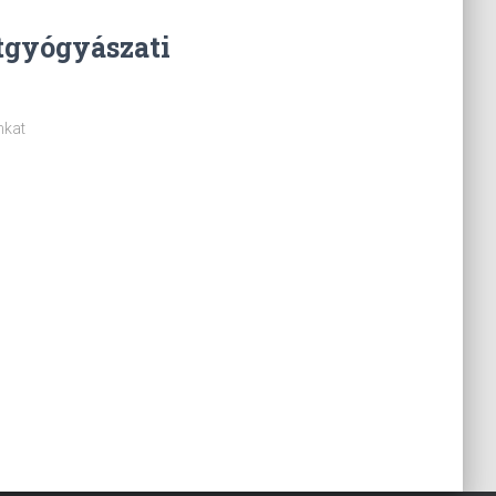
tgyógyászati
nkat