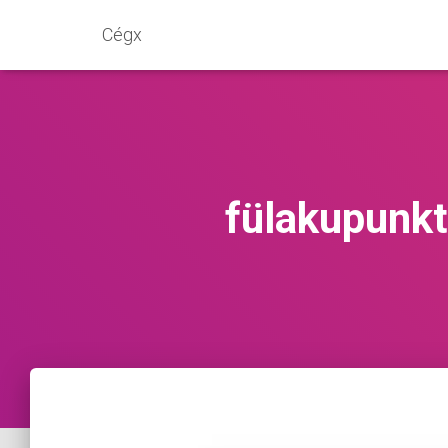
Cégx
fülakupunk