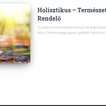
Holisztikus – Természe
Rendelő
További információkért keresse fel weboldalu
https://termeszetgyogyasz.gestatio-heizer.hu/