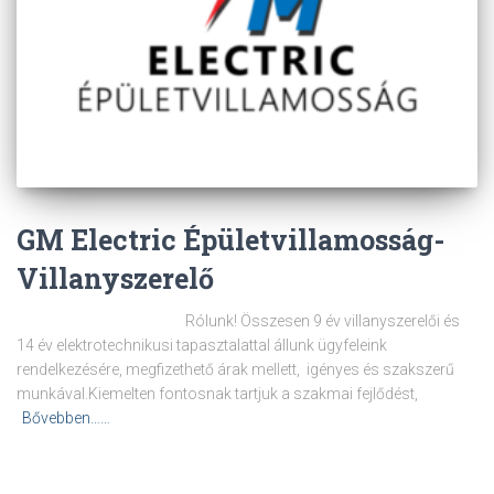
GM Electric Épületvillamosság-
Villanyszerelő
Rólunk! Összesen 9 év villanyszerelői és
14 év elektrotechnikusi tapasztalattal állunk ügyfeleink
rendelkezésére, megfizethető árak mellett, igényes és szakszerű
munkával.Kiemelten fontosnak tartjuk a szakmai fejlődést,
Bővebben……