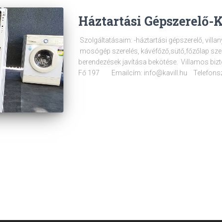
Háztartási Gépszerelő-K
Szolgáltatásaim: -háztartási gépszerelő, vill
mosógép szerelés, kávéfőző,sütő,főzőlap sze
berendezések javítása bekötése. Villamos bizt
Fő 197 Emailcím: info@kavill.hu Telefon