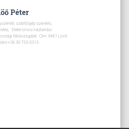
öő Péter
anyszerelő, szárítógép szerelés,
relés, Elektromos háztartási
onsági felülvizsgálat. Cím: 9461 Lövő
szám:+36 30 755-0313