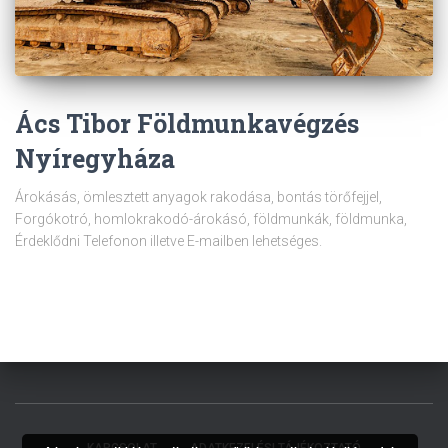
Ács Tibor Földmunkavégzés
Nyíregyháza
Árokásás, ömlesztett anyagok rakodása, bontás törőfejjel,
Forgókotró, homlokrakodó-árokásó, földmunkák, földmunka,
Érdeklődni Telefonon illetve E-mailben lehetséges.