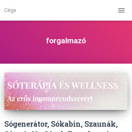
Cégx
NAVIG
BE-/K
forgalmazó
Sógenerátor, Sókabin, Szaunák,