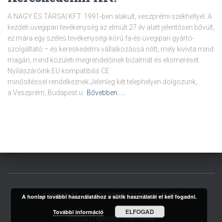
A NAGY ÉS TÁRSAI KFT. 1991-ben alakult, veszprémi székhellyel. A
kezdeti üvegipari tevékenység az elmúlt 27 év alatt jelentősen bővült,
ez mára egy széles tevékenységi körű fa-és üvegipari gyártó-
szolgáltató – és kereskedelmi vállalkozássá nőtt, mely kivívta mind
magán, mind közületi megrendelőinek bizalmát és elismerését.
Nyílászáróink EU kompatibilis CE
minősítéssel rendelkeznek.Jelenleg két telephelyen dolgozunk,
a Veszprém, Budapest u.
Bővebben……
KAPCSOLAT
ADATKEZELÉSI TÁJÉKOZTATÓ
A honlap további használatához a sütik használatát el kell fogadni.
ELFOGAD
További információ
Hestia | Fejlesztő:
ThemeIsle