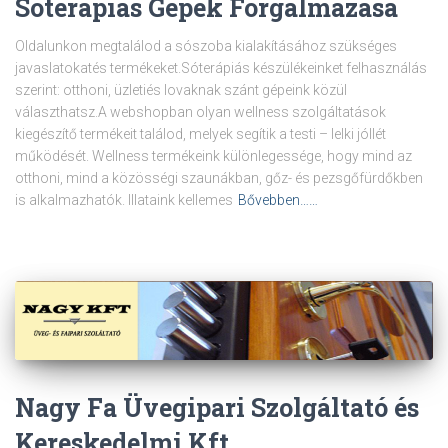
Sóterápiás Gépek Forgalmazása
Oldalunkon megtalálod a sószoba kialakításához szükséges
javaslatokatés termékeket.Sóterápiás készülékeinket felhasználás
szerint: otthoni, üzletiés lovaknak szánt gépeink közül
választhatsz.A webshopban olyan wellness szolgáltatások
kiegészítő termékeit találod, melyek segítik a testi – lelki jóllét
működését. Wellness termékeink különlegessége, hogy mind az
otthoni, mind a közösségi szaunákban, gőz- és pezsgőfürdőkben
is alkalmazhatók. Illataink kellemes
Bővebben……
Nagy Fa Üvegipari Szolgáltató és
Kereskedelmi Kft.