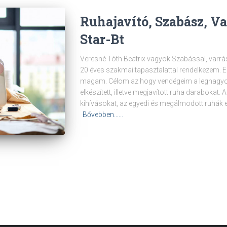
Ruhajavító, Szabász, V
Star-Bt
Veresné Tóth Beatrix vagyok Szabással, varrá
20 éves szakmai tapasztalattal rendelkezem. 
magam. Célom az hogy vendégeim a legnagyobb
elkészített, illetve megjavított ruha daraboka
kihívásokat, az egyedi és megálmodott ruhák 
Bővebben……