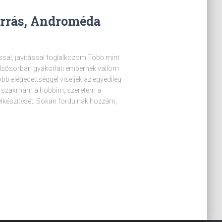
arrás, Androméda
ssal, javítással foglalkozom.Több mint
Elsősorban gyakorlati embernek vallom
 elégedettséggel viseljék az egyedileg
t. A szakmám a hobbim, szeretem a
elkészítését. Sokan fordulnak hozzám,