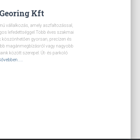
-Georing Kft
nú vállalkozás, amely aszfaltozással,
ágos lefedettséggel.Több éves szakmai
 köszönhetően gyorsan, precízen és
sebb magánmegbízásról vagy nagyobb
aink között szerepel: Út- és parkoló
Bővebben……