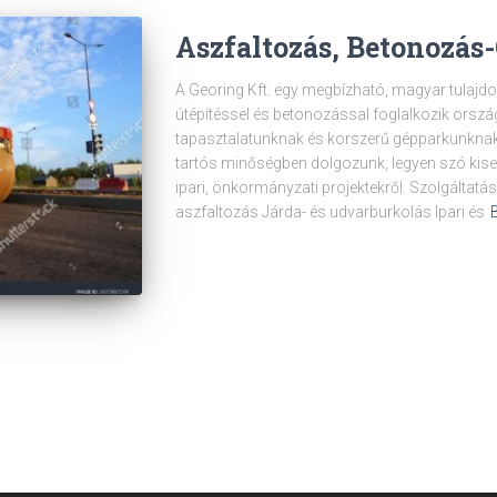
Aszfaltozás, Betonozás
A Georing Kft. egy megbízható, magyar tulajdo
útépítéssel és betonozással foglalkozik orsz
tapasztalatunknak és korszerű gépparkunknak
tartós minőségben dolgozunk, legyen szó ki
ipari, önkormányzati projektekről. Szolgáltatás
aszfaltozás Járda- és udvarburkolás Ipari és