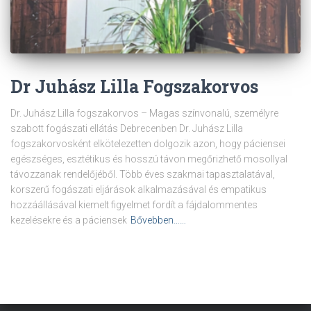
Dr Juhász Lilla Fogszakorvos
Dr. Juhász Lilla fogszakorvos – Magas színvonalú, személyre
szabott fogászati ellátás Debrecenben Dr. Juhász Lilla
fogszakorvosként elkötelezetten dolgozik azon, hogy páciensei
egészséges, esztétikus és hosszú távon megőrizhető mosollyal
távozzanak rendelőjéből. Több éves szakmai tapasztalatával,
korszerű fogászati eljárások alkalmazásával és empatikus
hozzáállásával kiemelt figyelmet fordít a fájdalommentes
kezelésekre és a páciensek
Bővebben……