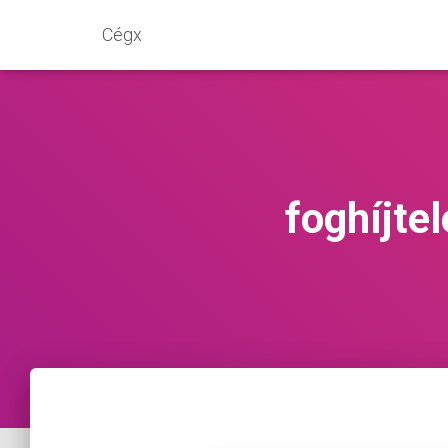
Cégx
foghíjte