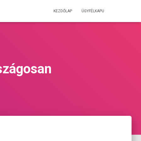
KEZDŐLAP
ÜGYFÉLKAPU
rszágosan