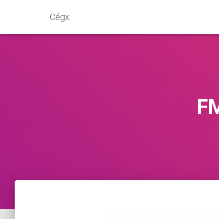
Cégx
FM