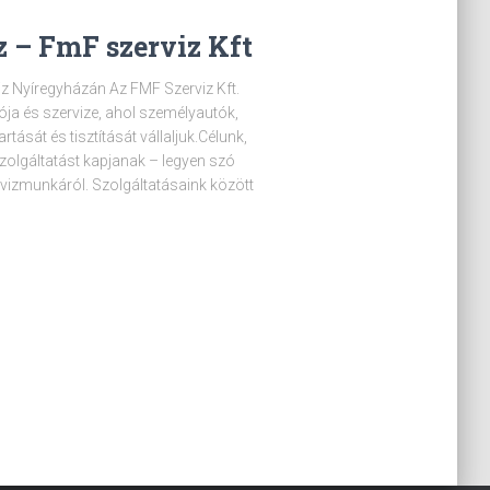
 – FmF szerviz Kft
z Nyíregyházán Az FMF Szerviz Kft.
a és szervize, ahol személyautók,
tását és tisztítását vállaljuk.Célunk,
zolgáltatást kapjanak – legyen szó
izmunkáról. Szolgáltatásaink között