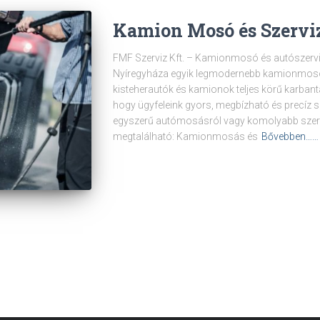
Kamion Mosó és Szerviz
FMF Szerviz Kft. – Kamionmosó és autószervi
Nyíregyháza egyik legmodernebb kamionmosój
kisteherautók és kamionok teljes körű karbantar
hogy ügyfeleink gyors, megbízható és precíz s
egyszerű autómosásról vagy komolyabb szerv
megtalálható: Kamionmosás és
Bővebben……