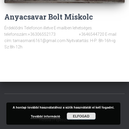
Anyacsavar Bolt Miskolc
Érdeklődni Telefonon illetve E-mailben lehetséges.
telefonszám:+36306552173 +3646544720 E-mail
cím: tamasmari6161@gmail.com Nyitvatartás: H-P: 8h-16h-ig
Sz:8h-12h
KAPCSOLAT
ADATKEZELÉSI TÁJÉKOZTATÓ
A honlap további használatához a sütik használatát el kell fogadni.
ELFOGAD
További információ
Hestia | Fejlesztő:
ThemeIsle