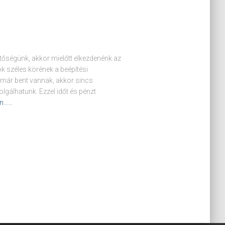
etőségünk, akkor mielőtt elkezdenénk az
k széles körének a beépítési
k már bent vannak, akkor sincs
gálhatunk. Ezzel időt és pénzt
en……