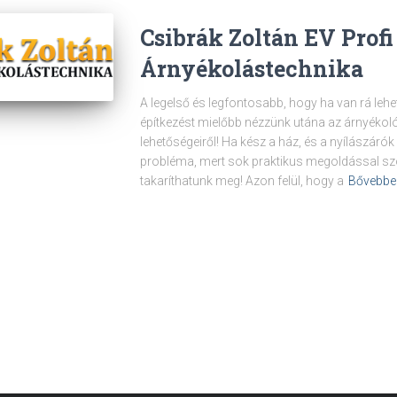
Csibrák Zoltán EV Profi
Árnyékolástechnika
A legelső és legfontosabb, hogy ha van rá leh
építkezést mielőbb nézzünk utána az árnyékoló
lehetőségeiről! Ha kész a ház, és a nyílászáró
probléma, mert sok praktikus megoldással szol
takaríthatunk meg! Azon felül, hogy a
Bővebb