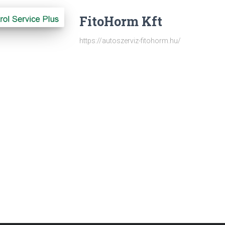
FitoHorm Kft
https://autoszerviz-fitohorm.hu/