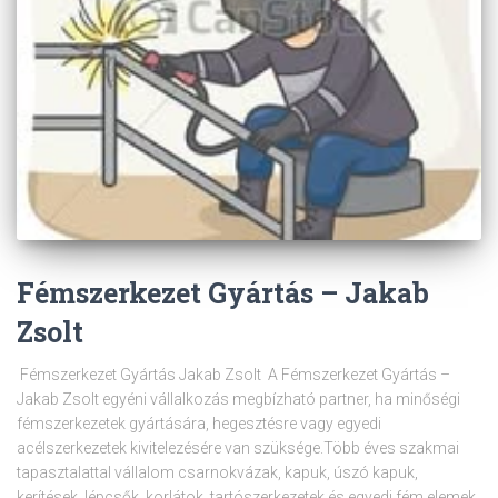
Fémszerkezet Gyártás – Jakab
Zsolt
Fémszerkezet Gyártás Jakab Zsolt A Fémszerkezet Gyártás –
Jakab Zsolt egyéni vállalkozás megbízható partner, ha minőségi
fémszerkezetek gyártására, hegesztésre vagy egyedi
acélszerkezetek kivitelezésére van szüksége.Több éves szakmai
tapasztalattal vállalom csarnokvázak, kapuk, úszó kapuk,
kerítések, lépcsők, korlátok, tartószerkezetek és egyedi fém elemek