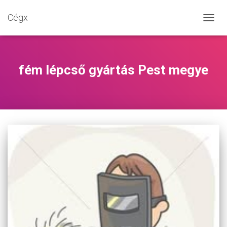
Cégx
NAVIG
BE-/K
fém lépcső gyártás Pest megye