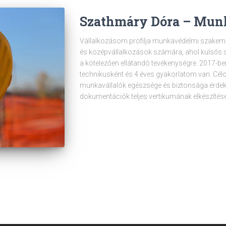
Szathmáry Dóra – Mun
Vállalkozásom profilja munkavédelmi szakember
és középvállalkozások számára, ahol külsős 
a kötelezően ellátandó tevékenységre. 2017-
technikusként és 4 éves gyakorlatom van. Cél
munkavállalók egészsége és biztonsága érde
dokumentációk teljes vertikumának elkészítés