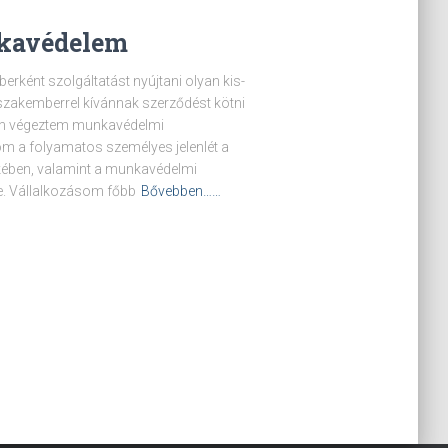
kavédelem
ként szolgáltatást nyújtani olyan kis-
szakemberrel kívánnak szerződést kötni
ben végeztem munkavédelmi
om a folyamatos személyes jelenlét a
kében, valamint a munkavédelmi
e. Vállalkozásom főbb
Bővebben……