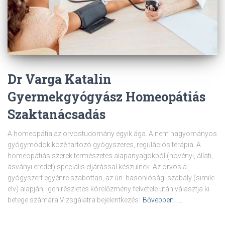
Dr Varga Katalin
Gyermekgyógyász Homeopátiás
Szaktanácsadás
A homeopátia az orvostudomány egyik ága. A nem hagyományos
gyógymódok közé tartozó gyógyszeres, regulációs terápia. A
homeopátiás szerek természetes alapanyagokból (növényi, állati,
ásványi eredet) speciális eljárással készülnek. Az orvos a
gyógyszert egyénre szabottan, az ún. hasonlósági szabály (simile
elv) alapján, igen részletes kórelőzmény felvétele után választja ki
betege számára.Vizsgálatra bejelentkezés:
Bővebben……