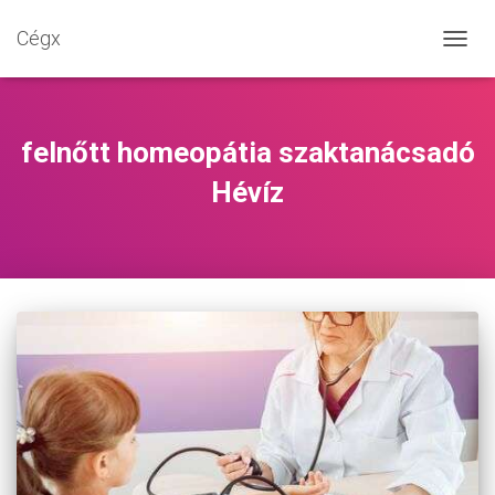
Cégx
NAVIG
BE-/K
felnőtt homeopátia szaktanácsadó
Hévíz